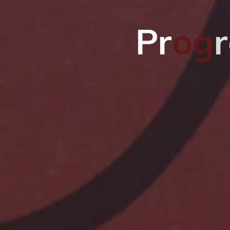
P
r
o
g
r