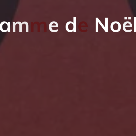
a
m
m
e
d
e
N
o
ë