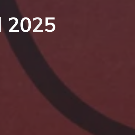
l
2
0
2
5