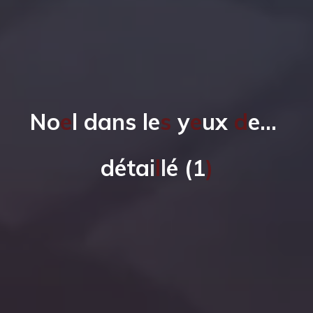
N
o
e
l
d
a
n
s
l
e
s
y
e
u
x
d
e
…
d
é
t
a
i
l
l
é
(
1
)