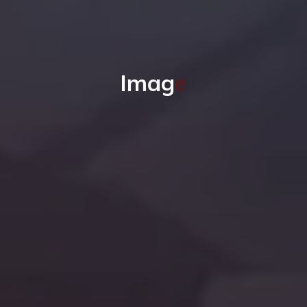
I
m
a
g
e