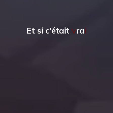
E
t
s
i
c
’
é
t
a
i
t
v
r
a
i