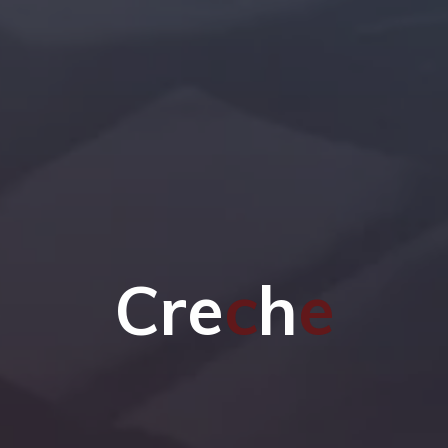
C
r
e
c
h
e